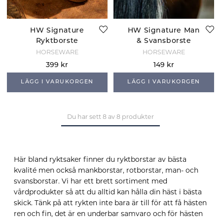
HW Signature
HW Signature Man
Ryktborste
& Svansborste
HORSEWARE
HORSEWARE
399 kr
149 kr
LÄGG I VARUKORGEN
LÄGG I VARUKORGEN
Du har sett 8 av 8 produkter
Här bland ryktsaker finner du ryktborstar av bästa
kvalité men också mankborstar, rotborstar, man- och
svansborstar. Vi har ett brett sortiment med
vårdprodukter så att du alltid kan hålla din häst i bästa
skick. Tänk på att rykten inte bara är till för att få hästen
ren och fin, det är en underbar samvaro och för hästen