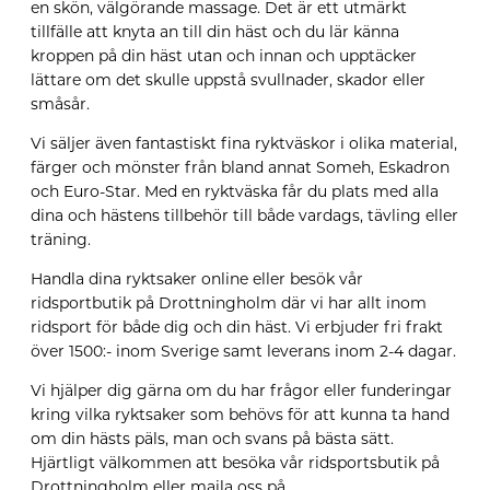
en skön, välgörande massage. Det är ett utmärkt
tillfälle att knyta an till din häst och du lär känna
kroppen på din häst utan och innan och upptäcker
lättare om det skulle uppstå svullnader, skador eller
småsår.
Vi säljer även fantastiskt fina ryktväskor i olika material,
färger och mönster från bland annat Someh, Eskadron
och Euro-Star. Med en ryktväska får du plats med alla
dina och hästens tillbehör till både vardags, tävling eller
träning.
Handla dina ryktsaker online eller besök vår
ridsportbutik på Drottningholm där vi har allt inom
ridsport för både dig och din häst. Vi erbjuder fri frakt
över 1500:- inom Sverige samt leverans inom 2-4 dagar.
Vi hjälper dig gärna om du har frågor eller funderingar
kring vilka ryktsaker som behövs för att kunna ta hand
om din hästs päls, man och svans på bästa sätt.
Hjärtligt välkommen att besöka vår ridsportsbutik på
Drottningholm eller maila oss på