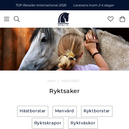
TOP Retailer International 2026
Leverans inom 2-4 dagar
Hem
HÄSTVÅRD
Ryktsaker
Hästborstar
Manvård
Ryktborstar
Ryktskrapor
Ryktväskor