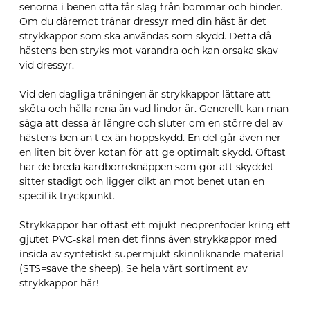
senorna i benen ofta får slag från bommar och hinder.
Om du däremot tränar dressyr med din häst är det
strykkappor som ska användas som skydd. Detta då
hästens ben stryks mot varandra och kan orsaka skav
vid dressyr.
Vid den dagliga träningen är strykkappor lättare att
sköta och hålla rena än vad lindor är. Generellt kan man
säga att dessa är längre och sluter om en större del av
hästens ben än t ex än hoppskydd. En del går även ner
en liten bit över kotan för att ge optimalt skydd. Oftast
har de breda kardborreknäppen som gör att skyddet
sitter stadigt och ligger dikt an mot benet utan en
specifik tryckpunkt.
Strykkappor har oftast ett mjukt neoprenfoder kring ett
gjutet PVC-skal men det finns även strykkappor med
insida av syntetiskt supermjukt skinnliknande material
(STS=save the sheep). Se hela vårt sortiment av
strykkappor här!