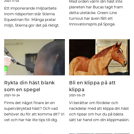
Med orden värm din häst inte
2021-11-03
planeten har Bucas tagit fram
Ett imponerande miljöarbete
detta utetäcke. Green-Line
inom ridsporten står Stierna
turnout har även fått ett
Equestrian för. Många pratar
innovationspris på Spoga.
miljö, Stierna gör det på riktigt.
Rykta din häst blank
Bli en klippa på att
som en spegel
klippa
2021-10-24
2021-05-27
Finns det något finare än en
Vi berättar om fördelar och
supervälryktad häst? Och vad
nackdelar med att klippa din häst
behöver du för att komma dit? Vi
och tipsar om hur du på bästa
vet och har här lite tips till dig.
sätt tar hand om din klippmaskin.