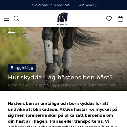
TOP Retailer Europe 2022
Fast delivery
Blogginlägg
Hur skyddar jag hästens ben bäst?
Home
Blog
Blogginlägg
Hur skyddar jag hästens ben bäst?
Hästens ben är ömtåliga och bör skyddas för att
undvika att bli skadade. Aktiva hästar rör mycket på
sig men rörelserna sker på olika sätt beroende om
din häst är i hagen, tränas eller transporteras. Vi