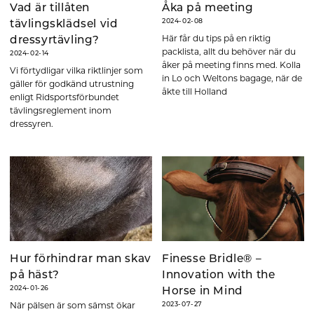
Vad är tillåten
Åka på meeting
2024-02-08
tävlingsklädsel vid
Här får du tips på en riktig
dressyrtävling?
packlista, allt du behöver när du
2024-02-14
åker på meeting finns med. Kolla
Vi förtydligar vilka riktlinjer som
in Lo och Weltons bagage, när de
gäller för godkänd utrustning
åkte till Holland
enligt Ridsportsförbundet
tävlingsreglement inom
dressyren.
Hur förhindrar man skav
Finesse Bridle® –
på häst?
Innovation with the
2024-01-26
Horse in Mind
När pälsen är som sämst ökar
2023-07-27