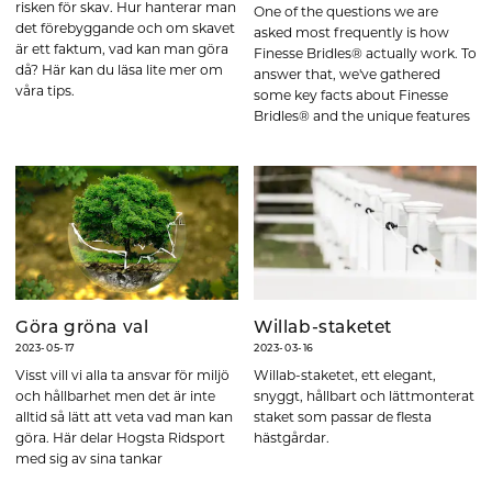
risken för skav. Hur hanterar man
One of the questions we are
det förebyggande och om skavet
asked most frequently is how
är ett faktum, vad kan man göra
Finesse Bridles® actually work. To
då? Här kan du läsa lite mer om
answer that, we've gathered
våra tips.
some key facts about Finesse
Bridles® and the unique features
that set them apart.
Göra gröna val
Willab-staketet
2023-05-17
2023-03-16
Visst vill vi alla ta ansvar för miljö
Willab-staketet, ett elegant,
och hållbarhet men det är inte
snyggt, hållbart och lättmonterat
alltid så lätt att veta vad man kan
staket som passar de flesta
göra. Här delar Hogsta Ridsport
hästgårdar.
med sig av sina tankar