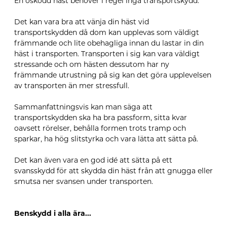
En oskodd häst behöver i regel inga transportskydd.
Det kan vara bra att vänja din häst vid
transportskydden då dom kan upplevas som väldigt
främmande och lite obehagliga innan du lastar in din
häst i transporten. Transporten i sig kan vara väldigt
stressande och om hästen dessutom har ny
främmande utrustning på sig kan det göra upplevelsen
av transporten än mer stressfull.
Sammanfattningsvis kan man säga att
transportskydden ska ha bra passform, sitta kvar
oavsett rörelser, behålla formen trots tramp och
sparkar, ha hög slitstyrka och vara lätta att sätta på.
Det kan även vara en god idé att sätta på ett
svansskydd för att skydda din häst från att gnugga eller
smutsa ner svansen under transporten.
Benskydd i alla ära...