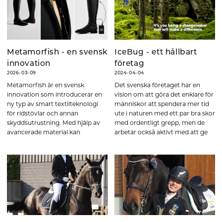
Metamorfish - en svensk
IceBug - ett hållbart
innovation
företag
2026-03-09
2024-04-04
Metamorfish är en svensk
Det svenska företaget har en
innovation som introducerar en
vision om att göra det enklare för
ny typ av smart textilteknologi
människor att spendera mer tid
för ridstövlar och annan
ute i naturen med ett par bra skor
skyddsutrustning. Med hjälp av
med ordentligt grepp, men de
avancerade material kan
arbetar också aktivt med att ge
ridstövlar anpassa sig efter
tillbaka till planeten genom ett
ryttarens ben. Läs mer om hur
hållbarhetsarbete som
det fungerar!
genomsyrar hela verksamheten!