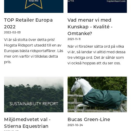
TOP Retailer Europa
Vad menar vi med
2022
Kunskap - Kvalité -
2022-02-03
Omtanke?
Vi är så stolta över detta pris!
2021-11-11
Hogsta Ridsport utsedd till en av
När vi försöker sätta ord på vilka
Europas bästa ridsportaffärer. Läs
vi är, så landar vi alltid med dessa
mer om varför vi tilldelas detta
tre viktiga ord. Det är såhär som
pris.
vi också hoppas att du ser oss.
Miljömedvetet val -
Bucas Green-Line
2021-10-24
Stierna Equestrian