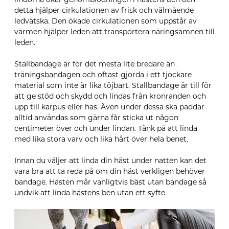
detta hjälper cirkulationen av frisk och välmående
ledvätska. Den ökade cirkulationen som uppstår av
värmen hjälper leden att transportera näringsämnen till
leden.
Stallbandage är för det mesta lite bredare än
träningsbandagen och oftast gjorda i ett tjockare
material som inte är lika töjbart. Stallbandage är till för
att ge stöd och skydd och lindas från kronranden och
upp till karpus eller has. Även under dessa ska paddar
alltid användas som gärna får sticka ut någon
centimeter över och under lindan. Tänk på att linda
med lika stora varv och lika hårt över hela benet.
Innan du väljer att linda din häst under natten kan det
vara bra att ta reda på om din häst verkligen behöver
bandage. Hästen mår vanligtvis bäst utan bandage så
undvik att linda hästens ben utan ett syfte.