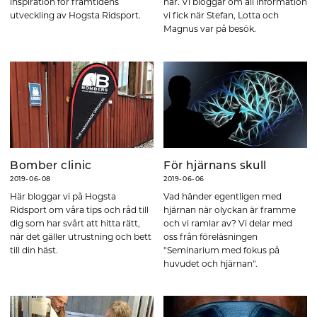
inspiration för framtidens
här. Vi bloggar om all information
utveckling av Hogsta Ridsport.
vi fick när Stefan, Lotta och
Magnus var på besök.
Bomber clinic
För hjärnans skull
2019-06-08
2019-06-06
Här bloggar vi på Hogsta
Vad händer egentligen med
Ridsport om våra tips och råd till
hjärnan när olyckan är framme
dig som har svårt att hitta rätt,
och vi ramlar av? Vi delar med
när det gäller utrustning och bett
oss från föreläsningen
till din häst.
"Seminarium med fokus på
huvudet och hjärnan".