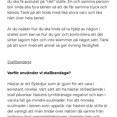
du ska få avslutet på ”rätt” ställe. En och samma person
bör linda alla fyra benen så att de får samma tryck och
känsla. Tänk på att linda med lika stora varv och lika
hårt över hela benet.
Är du osäker hur du ska linda så ta hjälp av någon i
stallet som kan se hur du gör och kontrollera att det
sitter lagom hårt och inte klämmer på något sätt. Tänk
på att som med allt annat så ger övning färdighet.
Stallbandage
Varför använder vi stallbandage?
Hästar är ett flyktdjur som är gjort för att vara i
konstant rörelse. Vårt sätt att ha hästar stillastående i
stall påverkar hästens lymfdränage negativt och kan i
värsta fall ge mindre svullnader. För att minska
svullnader i benen som uppstår när hästen står stilla är
det vanligt att man lindar över natten då värme från
lindorna ökar genomblödningen i hästens ben och