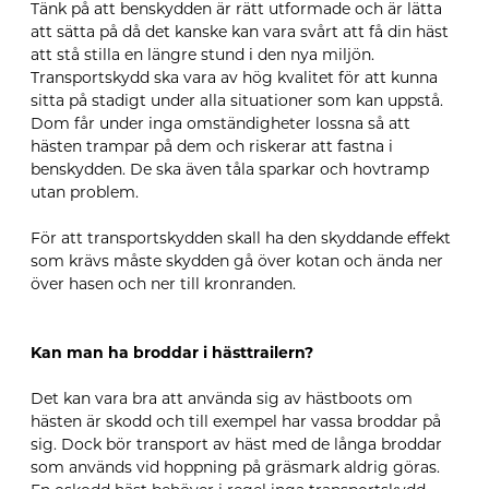
Tänk på att benskydden är rätt utformade och är lätta
att sätta på då det kanske kan vara svårt att få din häst
att stå stilla en längre stund i den nya miljön.
Transportskydd ska vara av hög kvalitet för att kunna
sitta på stadigt under alla situationer som kan uppstå.
Dom får under inga omständigheter lossna så att
hästen trampar på dem och riskerar att fastna i
benskydden. De ska även tåla sparkar och hovtramp
utan problem.
För att transportskydden skall ha den skyddande effekt
som krävs måste skydden gå över kotan och ända ner
över hasen och ner till kronranden.
Kan man ha broddar i hästtrailern?
Det kan vara bra att använda sig av hästboots om
hästen är skodd och till exempel har vassa broddar på
sig. Dock bör transport av häst med de långa broddar
som används vid hoppning på gräsmark aldrig göras.