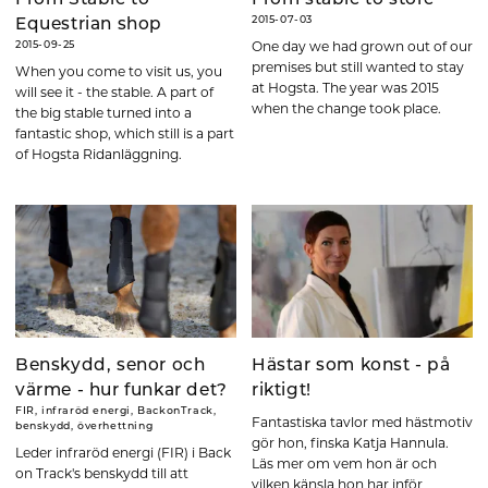
From Stable to
From stable to store
2015-07-03
Equestrian shop
One day we had grown out of our
2015-09-25
premises but still wanted to stay
When you come to visit us, you
at Hogsta. The year was 2015
will see it - the stable. A part of
when the change took place.
the big stable turned into a
fantastic shop, which still is a part
of Hogsta Ridanläggning.
Benskydd, senor och
Hästar som konst - på
värme - hur funkar det?
riktigt!
FIR, infraröd energi, BackonTrack,
Fantastiska tavlor med hästmotiv
benskydd, överhettning
gör hon, finska Katja Hannula.
Leder infraröd energi (FIR) i Back
Läs mer om vem hon är och
on Track's benskydd till att
vilken känsla hon har inför