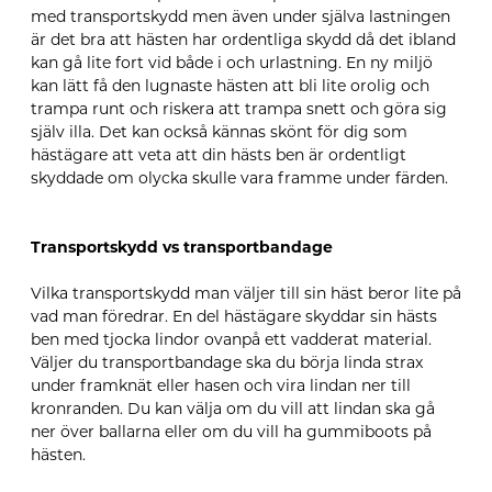
med transportskydd men även under själva lastningen
är det bra att hästen har ordentliga skydd då det ibland
kan gå lite fort vid både i och urlastning. En ny miljö
kan lätt få den lugnaste hästen att bli lite orolig och
trampa runt och riskera att trampa snett och göra sig
själv illa. Det kan också kännas skönt för dig som
hästägare att veta att din hästs ben är ordentligt
skyddade om olycka skulle vara framme under färden.
Transportskydd vs transportbandage
Vilka transportskydd man väljer till sin häst beror lite på
vad man föredrar. En del hästägare skyddar sin hästs
ben med tjocka lindor ovanpå ett vadderat material.
Väljer du transportbandage ska du börja linda strax
under framknät eller hasen och vira lindan ner till
kronranden. Du kan välja om du vill att lindan ska gå
ner över ballarna eller om du vill ha gummiboots på
hästen.