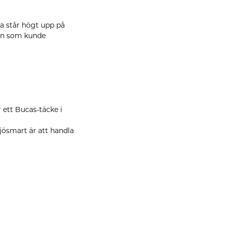
a står högt upp på
ken som kunde
r ett Bucas-täcke i
ljösmart är att handla