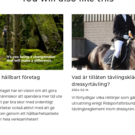
 hållbart företag
Vad är tillåten tävlingskl
dressyrtävling?
taget har en vision om att göra
2024-02-14
människor att spendera mer tid ute
Vi förtydligar vilka riktlinjer som g
t par bra skor med ordentligt
utrustning enligt Ridsportsförbun
rbetar också aktivt med att ge
tävlingsreglement inom dressyren.
aneten genom ett hållbarhetsarbete
 hela verksamheten!