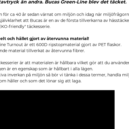
vtryck än andra. Bucas Green-Line blev det täcket.
n för ca 40 år sedan värnat om miljön och idag när miljöfrågorn
jälvklarhet att Bucas är en av de första tillverkarna av hässtäc
EKO-friendly" täckesserie.
lt och hållet gjort av återvunna material!
ine Turnout är ett 600D ripstopmaterial gjort av PET flaskor.
nande material tillverkat av återvunna fibrer.
äckesserier är att materialen är hållbara vilket gör att du använde
gen är en egenskap som är hållbart i alla lägen.
tiva inverkan på miljön så bör vi tänka i dessa termer, handla mi
som håller och som det lönar sig att laga.