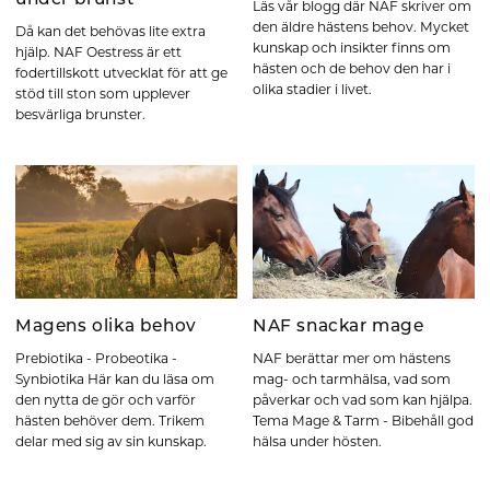
under brunst
Läs vår blogg där NAF skriver om
den äldre hästens behov. Mycket
Då kan det behövas lite extra
kunskap och insikter finns om
hjälp. NAF Oestress är ett
hästen och de behov den har i
fodertillskott utvecklat för att ge
olika stadier i livet.
stöd till ston som upplever
besvärliga brunster.
Magens olika behov
NAF snackar mage
Prebiotika - Probeotika -
NAF berättar mer om hästens
Synbiotika Här kan du läsa om
mag- och tarmhälsa, vad som
den nytta de gör och varför
påverkar och vad som kan hjälpa.
hästen behöver dem. Trikem
Tema Mage & Tarm - Bibehåll god
delar med sig av sin kunskap.
hälsa under hösten.