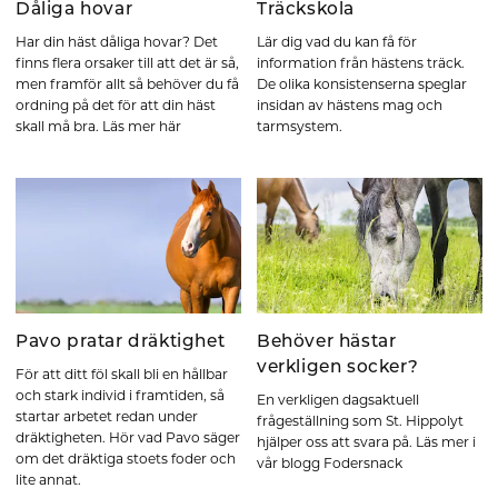
Dåliga hovar
Träckskola
Har din häst dåliga hovar? Det
Lär dig vad du kan få för
finns flera orsaker till att det är så,
information från hästens träck.
men framför allt så behöver du få
De olika konsistenserna speglar
ordning på det för att din häst
insidan av hästens mag och
skall må bra. Läs mer här
tarmsystem.
Pavo pratar dräktighet
Behöver hästar
verkligen socker?
För att ditt föl skall bli en hållbar
och stark individ i framtiden, så
En verkligen dagsaktuell
startar arbetet redan under
frågeställning som St. Hippolyt
dräktigheten. Hör vad Pavo säger
hjälper oss att svara på. Läs mer i
om det dräktiga stoets foder och
vår blogg Fodersnack
lite annat.