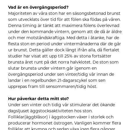
Vad är en övergångsperiod?
Majoriteten av våra ston har en säsongsbetonad brunst
som utvecklats över tid för att fölen ska födas på våren.
Denna timing är tänkt att maximera fölens överlevnad
under den kommande vintern, genom att de då är äldre
och mer motståndskraftiga. Med detta i åtanke, har de
flesta ston en period under vintermånaderna där de går
ur brunst. Detta gäller dock långt ifrån alla, då flertalet
studier har visat att upp till 25% av stona fortsätter
brunsta året runt på det norra halvklotet. De ston som
slutar brunsta under vintern går igenom en
övergångsperiod under sen vinter/tidig vår innan de
landar i en regelbunden 21-dagarscykel som sen
upprepas fram till sensommaren/tidig höst.
Hur påverkar detta mitt sto?
Under sen vinter och tidig vår stimulerar det ökande
dagsljuset äggstocksaktiviteten hos ston.
Folliklar(äggblåsor) i äggstocken växer i storlek och
producerar hormonet östrogen. Vanligen kommer flera
folliklar att krympa och sedan växa igen flera gånger,