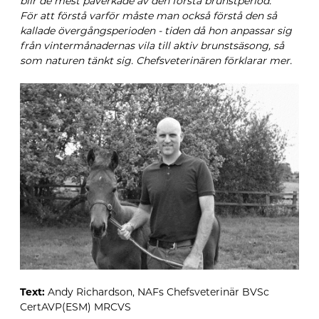
blir de mest påverkade av den första brunstperiod.
För att förstå varför måste man också förstå den så
kallade övergångsperioden - tiden då hon anpassar sig
från vintermånadernas vila till aktiv brunstsäsong, så
som naturen tänkt sig. Chefsveterinären förklarar mer.
Text:
Andy Richardson, NAFs Chefsveterinär BVSc
CertAVP(ESM) MRCVS