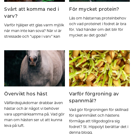
Svårt att komma ned i
För mycket protein?
varv?
Läs om hästarnas proteinbehov
och vad proteinet i fodret är bra
Varför hjälper ett glas varm mjölk
för. Vad händer om det blir för
när man inte kan sova? När vi är
mycket av det goda?
stressade och “uppe i varv” kan
Övervikt hos häst
Varför förgroning av
spannmål?
Välfärdssjukdomar drabbar även
hästar och är något vi behöver
Vad gör förgroningen för skillnad
vara uppmärksamma på. Vad gör
för spannmålet och hästens
man om hästen ser ut att kunna
förmåga att tillgodogöra sig
leva på luft.
fodret? St. Hippolyt berättar det i
denna blogg.