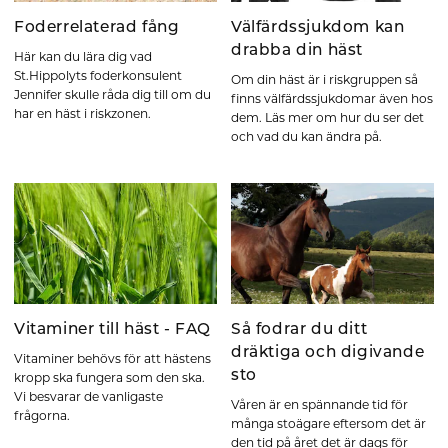
Foderrelaterad fång
Välfärdssjukdom kan
drabba din häst
Här kan du lära dig vad
St.Hippolyts foderkonsulent
Om din häst är i riskgruppen så
Jennifer skulle råda dig till om du
finns välfärdssjukdomar även hos
har en häst i riskzonen.
dem. Läs mer om hur du ser det
och vad du kan ändra på.
Vitaminer till häst - FAQ
Så fodrar du ditt
dräktiga och digivande
Vitaminer behövs för att hästens
sto
kropp ska fungera som den ska.
Vi besvarar de vanligaste
Våren är en spännande tid för
frågorna.
många stoägare eftersom det är
den tid på året det är dags för