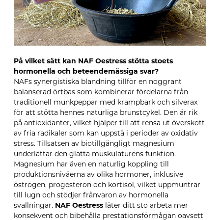
På vilket sätt kan NAF Oestress stötta stoets
hormonella och beteendemässiga svar?
NAFs synergistiska blandning tillför en noggrant
balanserad örtbas som kombinerar fördelarna från
traditionell munkpeppar med krampbark och silverax
för att stötta hennes naturliga brunstcykel. Den är rik
på antioxidanter, vilket hjälper till att rensa ut överskott
av fria radikaler som kan uppstå i perioder av oxidativ
stress. Tillsatsen av biotillgängligt magnesium
underlättar den glatta muskulaturens funktion.
Magnesium har även en naturlig koppling till
produktionsnivåerna av olika hormoner, inklusive
östrogen, progesteron och kortisol, vilket uppmuntrar
till lugn och stödjer frånvaron av hormonella
svallningar.
NAF Oestress
låter ditt sto arbeta mer
konsekvent och bibehålla prestationsförmågan oavsett