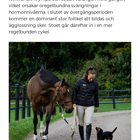
vilket orsakar oregelbundna svängningar i
hormonnivåerna. I slutet av övergångsperioden
kommer en dominant stor follikel att bildas och
ägglossning sker. Stoet går därefter in i en mer
regelbunden cykel.