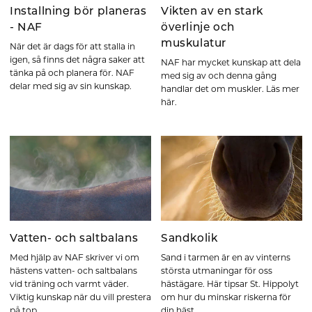
Installning bör planeras
Vikten av en stark
- NAF
överlinje och
muskulatur
När det är dags för att stalla in
igen, så finns det några saker att
NAF har mycket kunskap att dela
tänka på och planera för. NAF
med sig av och denna gång
delar med sig av sin kunskap.
handlar det om muskler. Läs mer
här.
Vatten- och saltbalans
Sandkolik
Med hjälp av NAF skriver vi om
Sand i tarmen är en av vinterns
hästens vatten- och saltbalans
största utmaningar för oss
vid träning och varmt väder.
hästägare. Här tipsar St. Hippolyt
Viktig kunskap när du vill prestera
om hur du minskar riskerna för
på top.
din häst.