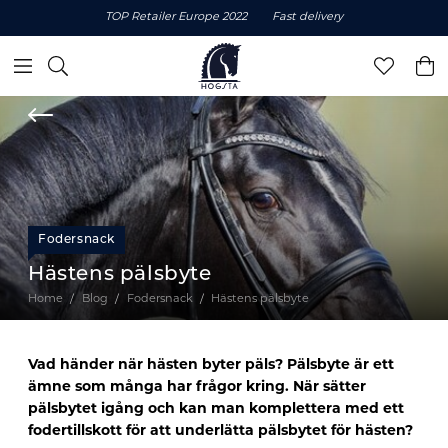
TOP Retailer Europe 2022
Fast delivery
Fodersnack
Hästens pälsbyte
Home
Blog
Fodersnack
Hästens pälsbyte
Vad händer när hästen byter päls? Pälsbyte är ett
ämne som många har frågor kring. När sätter
pälsbytet igång och kan man komplettera med ett
fodertillskott för att underlätta pälsbytet för hästen?