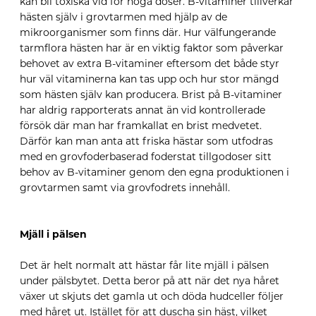
kan bli toxiska vid för höga doser. B-vitaminer tillverkar
hästen själv i grovtarmen med hjälp av de
mikroorganismer som finns där. Hur välfungerande
tarmflora hästen har är en viktig faktor som påverkar
behovet av extra B-vitaminer eftersom det både styr
hur väl vitaminerna kan tas upp och hur stor mängd
som hästen själv kan producera. Brist på B-vitaminer
har aldrig rapporterats annat än vid kontrollerade
försök där man har framkallat en brist medvetet.
Därför kan man anta att friska hästar som utfodras
med en grovfoderbaserad foderstat tillgodoser sitt
behov av B-vitaminer genom den egna produktionen i
grovtarmen samt via grovfodrets innehåll.
Mjäll i pälsen
Det är helt normalt att hästar får lite mjäll i pälsen
under pälsbytet. Detta beror på att när det nya håret
växer ut skjuts det gamla ut och döda hudceller följer
med håret ut. Istället för att duscha sin häst, vilket