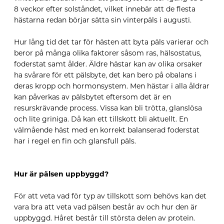
8 veckor efter solståndet, vilket innebär att de flesta
hästarna redan börjar sätta sin vinterpäls i augusti.
Hur lång tid det tar för hästen att byta päls varierar och
beror på många olika faktorer såsom ras, hälsostatus,
foderstat samt ålder. Äldre hästar kan av olika orsaker
ha svårare för ett pälsbyte, det kan bero på obalans i
deras kropp och hormonsystem. Men hästar i alla åldrar
kan påverkas av pälsbytet eftersom det är en
resurskrävande process. Vissa kan bli trötta, glanslösa
och lite griniga. Då kan ett tillskott bli aktuellt. En
välmående häst med en korrekt balanserad foderstat
har i regel en fin och glansfull päls.
Hur är pälsen uppbyggd?
För att veta vad för typ av tillskott som behövs kan det
vara bra att veta vad pälsen består av och hur den är
uppbyggd. Håret består till största delen av protein.