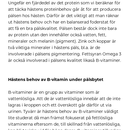
Ungefär en fjärdedel av det protein som vi beräknar för
att täcka hästens proteinbehov går åt för att producera
pälsen hos hästen. Därför är det viktigt att man räknar
ut hästens behov och har en balanserad foderstat för
att få en bra pälskvalitet. Pälsen består dock inte bara
av protein utan den innehåller också vatten, fett,
mineraler och melanin (pigment). Zink och koppar är
två viktiga mineraler i hästens päls, bl.a. är de
involverade i pälsens pigmentering. Fettsyran Omega 3
är också involverad i pälsens kvalitet likaså B-vitaminer.
Hästens behov av B-vitamin under pälsbytet
B-vitaminer är en grupp av vitaminer som är
vattenlösliga. Att de är vattenlösliga innebär att de inte
lagras i kroppen och ett överskott går därför ut via
urinen. Tyvärr är hästens behov av B-vitaminer väldigt
lite studerat då man främst fokuserat på fettlösliga
vitaminerna eftersom de, till skillnad från vattenlösliga,