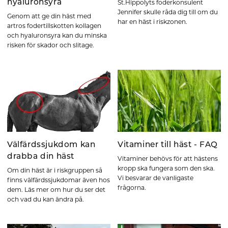
hyaluronsyra
St.Hippolyts foderkonsulent
Jennifer skulle råda dig till om du
Genom att ge din häst med
har en häst i riskzonen.
artros fodertillskotten kollagen
och hyaluronsyra kan du minska
risken för skador och slitage.
Välfärdssjukdom kan
Vitaminer till häst - FAQ
drabba din häst
Vitaminer behövs för att hästens
kropp ska fungera som den ska.
Om din häst är i riskgruppen så
Vi besvarar de vanligaste
finns välfärdssjukdomar även hos
frågorna.
dem. Läs mer om hur du ser det
och vad du kan ändra på.