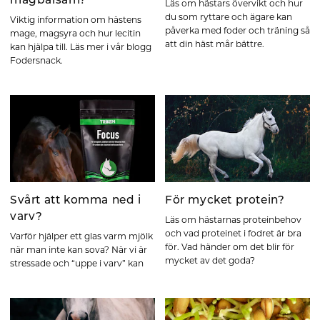
magbalsam?
Läs om hästars övervikt och hur
du som ryttare och ägare kan
Viktig information om hästens
påverka med foder och träning så
mage, magsyra och hur lecitin
att din häst mår bättre.
kan hjälpa till. Läs mer i vår blogg
Fodersnack.
Svårt att komma ned i
För mycket protein?
varv?
Läs om hästarnas proteinbehov
och vad proteinet i fodret är bra
Varför hjälper ett glas varm mjölk
för. Vad händer om det blir för
när man inte kan sova? När vi är
mycket av det goda?
stressade och “uppe i varv” kan