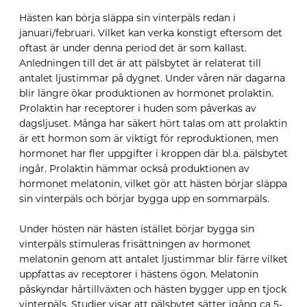
Hästen kan börja släppa sin vinterpäls redan i
januari/februari. Vilket kan verka konstigt eftersom det
oftast är under denna period det är som kallast.
Anledningen till det är att pälsbytet är relaterat till
antalet ljustimmar på dygnet. Under våren när dagarna
blir längre ökar produktionen av hormonet prolaktin.
Prolaktin har receptorer i huden som påverkas av
dagsljuset. Många har säkert hört talas om att prolaktin
är ett hormon som är viktigt för reproduktionen, men
hormonet har fler uppgifter i kroppen där bl.a. pälsbytet
ingår. Prolaktin hämmar också produktionen av
hormonet melatonin, vilket gör att hästen börjar släppa
sin vinterpäls och börjar bygga upp en sommarpäls.
Under hösten när hästen istället börjar bygga sin
vinterpäls stimuleras frisättningen av hormonet
melatonin genom att antalet ljustimmar blir färre vilket
uppfattas av receptorer i hästens ögon. Melatonin
påskyndar hårtillväxten och hästen bygger upp en tjock
vinterpäls. Studier visar att pälsbytet sätter igång ca 5-