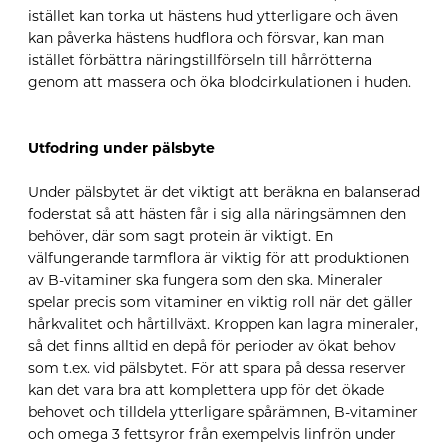
istället kan torka ut hästens hud ytterligare och även
kan påverka hästens hudflora och försvar, kan man
istället förbättra näringstillförseln till hårrötterna
genom att massera och öka blodcirkulationen i huden.
Utfodring under pälsbyte
Under pälsbytet är det viktigt att beräkna en balanserad
foderstat så att hästen får i sig alla näringsämnen den
behöver, där som sagt protein är viktigt. En
välfungerande tarmflora är viktig för att produktionen
av B-vitaminer ska fungera som den ska. Mineraler
spelar precis som vitaminer en viktig roll när det gäller
hårkvalitet och hårtillväxt. Kroppen kan lagra mineraler,
så det finns alltid en depå för perioder av ökat behov
som t.ex. vid pälsbytet. För att spara på dessa reserver
kan det vara bra att komplettera upp för det ökade
behovet och tilldela ytterligare spårämnen, B-vitaminer
och omega 3 fettsyror från exempelvis linfrön under