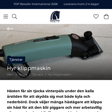
TOP Retailer International 2026
Leverans inom 2-4 dagar
Tjänster
Hyr klippmaskin
Hem
Blogg
Tjänster
Hyr klippmaskin
Hästen får sin tjocka vinterpäls under den kalla
årstiden för att skydda sig mot både kyla och
nederbörd. Dock väljer många hästägare att klippa
sin häst för att den blir piggare och mer arbetsvillig