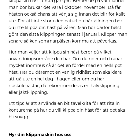
klippa sin häst första gången. Beroende på var i landet
man bor brukar det vara i oktober–november. Då får
hästen också chans att vänja sig innan det blir för kallt
ute. För att inte störa den naturliga hårfällningen bör
du inte klippa din häst på våren.
Man bör därför helst
göra den sista klippningen senast i januari.
Klipper man
senare så kan
sommarpälsen komma
att påverkas.
Hur man väljer att klippa sin häst beror på vilket
användningsområde den har. Om du rider och tränar
mycket inomhus så är det en fördel med en helklippt
häst. Har du däremot en vanlig ridhäst som ska klara
att gå ute en hel dag i hagen eller om du har
ridskolehästar, då rekommenderas en halvklippning
eller jaktklippning.
Ett tips är att använda en bit
tavelkrita
för att rita in
konturerna på hur du vill klippa din häst för att det ska
bli snyggt.
Hyr din klippmaskin hos oss