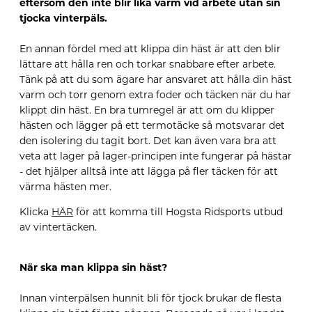
eftersom den inte blir lika varm vid arbete utan sin
tjocka vinterpäls.
En annan fördel med att klippa din häst är att den blir
lättare att hålla ren och torkar snabbare efter arbete.
Tänk på att du som ägare har ansvaret att hålla din häst
varm och torr genom extra foder och täcken när du har
klippt din häst. En bra tumregel är att om du klipper
hästen och lägger på ett termotäcke så motsvarar det
den isolering du tagit bort. Det kan även vara bra att
veta att lager på lager-principen inte fungerar på hästar
- det hjälper alltså inte att lägga på fler täcken för att
värma hästen mer.
Klicka
HÄR
för att komma till
Hogsta
Ridsports utbud
av
vintertäcken
.
När ska man klippa sin häst?
Innan vinterpälsen hunnit bli för tjock brukar de flesta