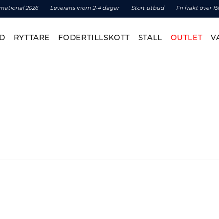
rnational 2026
Leverans inom 2-4 dagar
Stort utbud
Fri frakt över 1
D
RYTTARE
FODERTILLSKOTT
STALL
OUTLET
V