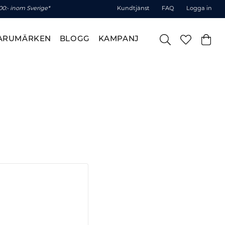
500:- inom Sverige*
Kundtjänst
FAQ
Logga in
ARUMÄRKEN
BLOGG
KAMPANJ