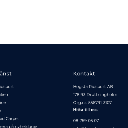
änst
Kontakt
idsport
Hogsta Ridsport AB
iken
178 93 Drottningholm
ice
Org.nr: 556791-3107
Hitta till oss
r
ed Carpet
08-759 05 07
era på nyhetsbrev