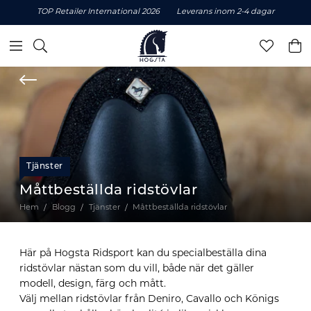
TOP Retailer International 2026
Leverans inom 2-4 dagar
Tjänster
Måttbeställda ridstövlar
Hem
Blogg
Tjänster
Måttbeställda ridstövlar
Här på Hogsta Ridsport kan du specialbeställa dina
ridstövlar nästan som du vill, både när det gäller
modell, design, färg och mått.
Välj mellan ridstövlar från Deniro, Cavallo och Königs