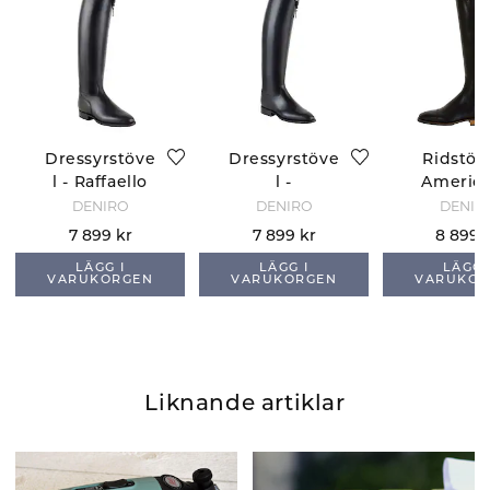
Dressyrstöve
Dressyrstöve
Ridstöve
l - Raffaello
l -
Americ
Michelangel
DENIRO
DENIRO
DENIR
o
7 899 kr
7 899 kr
8 899 
LÄGG I
LÄGG I
LÄGG 
VARUKORGEN
VARUKORGEN
VARUKOR
Liknande artiklar