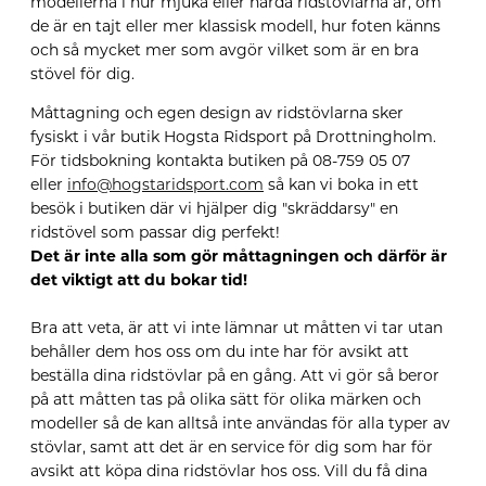
modellerna i hur mjuka eller hårda ridstövlarna är, om
de är en tajt eller mer klassisk modell, hur foten känns
och så mycket mer som avgör vilket som är en bra
stövel för dig.
Måttagning och egen design av ridstövlarna sker
fysiskt i vår butik Hogsta Ridsport på Drottningholm.
För tidsbokning k
ontakta butiken på 08-759 05 07
eller
info@hogstaridsport.com
så kan vi b
oka in ett
besök i butiken där vi hjälper dig "skräddarsy" en
ridstövel som passar dig perfekt!
Det är inte alla som gör måttagningen och därför är
det viktigt att du bokar tid!
Bra att veta, är att vi inte lämnar ut måtten vi tar utan
behåller dem hos oss om du inte har för avsikt att
beställa dina ridstövlar på en gång. Att vi gör så beror
på att måtten tas på olika sätt för olika märken och
modeller så de kan alltså inte användas för alla typer av
stövlar, samt att det är en service för dig som har för
avsikt att köpa dina ridstövlar hos oss. Vill du få dina