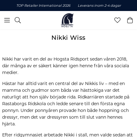
TOP Retailer International 2026
Leverans inom 2-4 dagar
Nikki Wiss
Nikki har varit en del av Hogsta Ridsport sedan våren 2018,
där många av er säkert känner igen henne från våra sociala
medier.
Hästar har alltid varit en central del av Nikkis liv – med en
mamma och gudmor som båda var hästtokiga var det
naturligt att hon själv började rida. Ridkarriären startade på
Rastaborgs Ridskola och ledde senare till den första egna
ponnyn. Under ponnyåren provade hon både hoppning och
dressyr, men det var dressyren som till slut vann hennes
hjärta.
Efter ridgymnasiet arbetade Nikki i stall, men valde sedan att